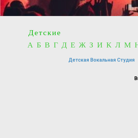
Детские
А Б В Г Д Е Ж З И К Л М
Детская Вокальная Студия
В