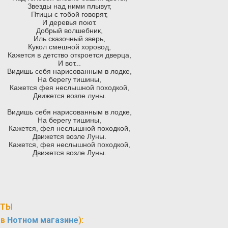
Звезды над ними плывут,
Птицы с тобой говорят,
И деревья поют.
Добрый волшебник,
Иль сказочный зверь,
Кукол смешной хоровод,
Кажется в детство откроется дверца,
И вот...
Видишь себя нарисованным в лодке,
На берегу тишины,
Кажется фея неслышной походкой,
Движется возле луны.
Видишь себя нарисованным в лодке,
На берегу тишины,
Кажется, фея неслышной походкой,
Движется возле Луны.
Кажется, фея неслышной походкой,
Движется возле Луны.
ОТЫ
 в
Нотном магазине
):