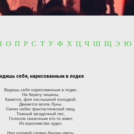
 Н О П Р С Т У Ф Х Ц Ч Ш Щ Э Ю
идишь себя, нарисованным в лодке
Видишь себя нарисованным в лодке,
На берегу тишины,
Кажется, фея неслышной походкой,
Движется возле Луны.
Синих небес фантастический свод,
Темный загадочный лес,
Голосом сказочным кто-то зовет,
Из королевства чудес.
Над головой словно башни цветы,