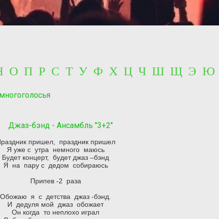
 Н О П Р С Т У Ф Х Ц Ч Ш Щ Э Ю
 многоголосья
Джаз-бэнд - Ансамбль "3+2"
раздник пришел, праздник пришел
Я уже с утра немного маюсь
Будет концерт, будет джаз –бэнд
Я на пару с дедом собираюсь
Припев -2 раза
Обожаю я с детства джаз -бэнд.
И дедуля мой джаз обожает
Он когда то неплохо играл