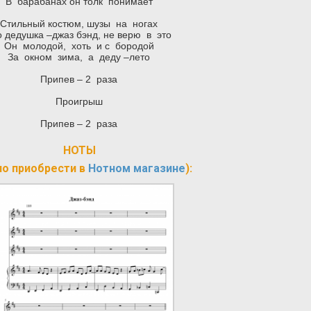
В барабанах он толк понимает
Стильный костюм, шузы на ногах
о дедушка –джаз бэнд, не верю в это
Он молодой, хоть и с бородой
За окном зима, а деду –лето
Припев – 2 раза
Проигрыш
Припев – 2 раза
НОТЫ
о приобрести в
Нотном магазине
):