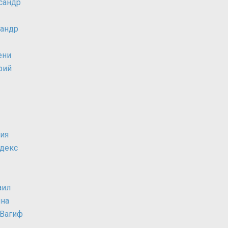
сандр
андр
ени
рий
ия
декс
аил
ина
 Вагиф