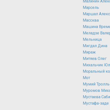
Малинин Алек
Марсель
Маршал Алекс
Массква
Машина Врем
Меладзе Вале
Мельница
Мигдал Дина
Мираж
Митяев Олег
Михальчик Юл
Моральный ко
Мот
Мумий Тролль
Муромов Мих
Мустаева Саб
Мустафа-заде