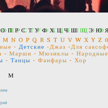
Н О П Р С Т У Ф Х Ц Ч Ш Щ Э Ю 
О
П
Р
С
Т
У
Ф
Х
Ц
Ч
Ш
Щ
Э
Ю
L M N O P Q R S T U V W X Y Z 
тные -
Детские
-Джаз -Для саксоф
а - Марши - Мюзиклы - Народны
ы
-
Танцы
- Фанфары - Хор
М
слим
трий