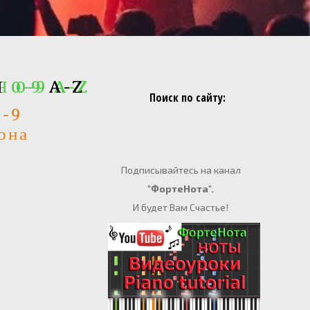
Я 0-9 A-Z
Я
0-9
A-Z
Поиск по сайту:
0-9
она
е
Подписывайтесь на канал
"ФортеНота".
И будет Вам Счастье!