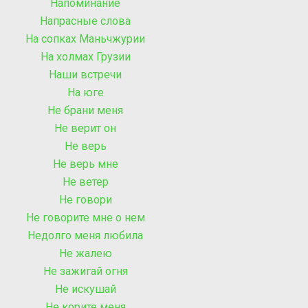
Напоминание
Напрасные слова
На сопках Маньчжурии
На холмах Грузии
Наши встречи
На юге
Не брани меня
Не верит он
Не верь
Не верь мне
Не ветер
Не говори
Не говорите мне о нем
Недолго меня любила
Не жалею
Не зажигай огня
Не искушай
Не корите меня