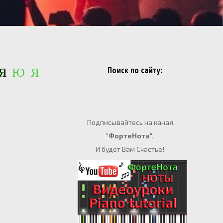
Поиск по сайту:
 Э Ю Я
Я
Подписывайтесь на канал
"ФортеНота".
И будет Вам Счастье!