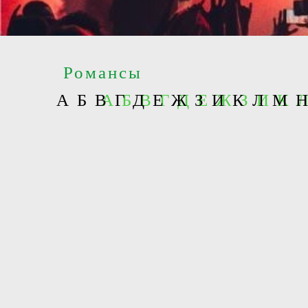
Романсы
А
Б
В
А Б В Г Д Е Ж З И К
Г
Д
Е
Ж
З
И
К
Л
М