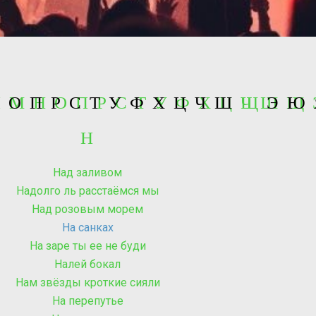
 Л М Н О П Р С Т У Ф Х Ц Ч Ш Щ
Н
О
П
Р
С
Т
У
Ф
Х
Ц
Ч
Ш
Щ
Э
Ю
Н
Над заливом
Надолго ль расстаёмся мы
Над розовым морем
На санках
На заре ты ее не буди
Налей бокал
Нам звёзды кроткие сияли
На перепутье