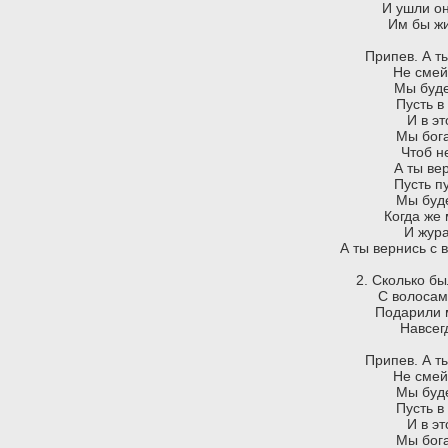
И ушли он
Им бы жи
Припев. А т
Не смей
Мы буде
Пусть в
И в э
Мы бога
Чтоб н
А ты ве
Пусть п
Мы буде
Когда же 
И жура
А ты вернись с 
2. Сколько бы
С волосам
Подарили 
Навсег
Припев. А т
Не смей
Мы буде
Пусть в
И в э
Мы бога