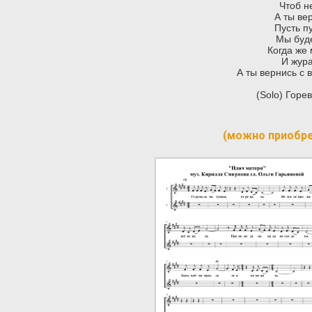
Чтоб н
А ты ве
Пусть п
Мы буде
Когда же 
И жура
А ты вернись с 
(Solo) Горе
(можно приобр