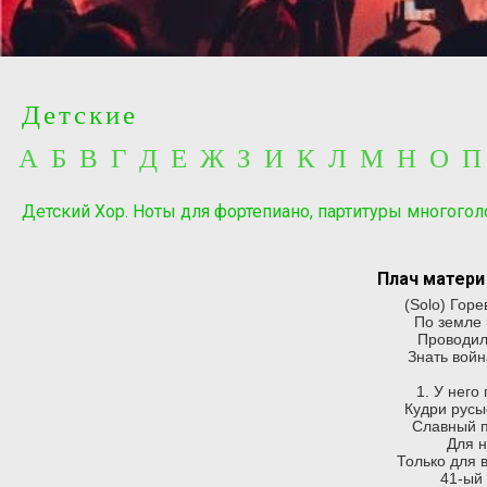
Детские
А Б В Г Д Е Ж З И К Л М Н О 
Детский Хор. Ноты для фортепиано, партитуры многогол
Плач матери 
(Solo) Гор
По земле 
Проводил
Знать вой
1. У него
Кудри русы
Славный п
Для н
Только для 
41-ый 