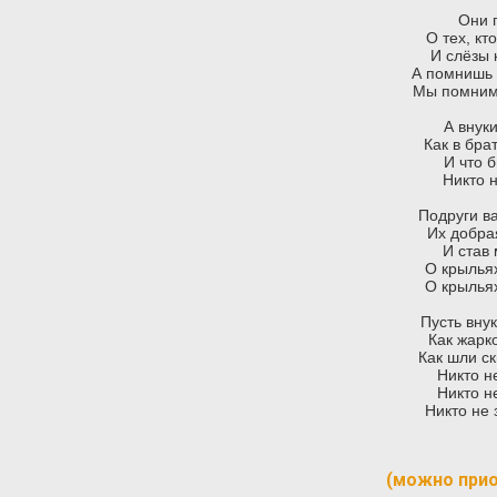
Они г
О тех, кт
И слёзы 
А помнишь
Мы помним
А внуки
Как в бра
И что 
Никто н
Подруги в
Их добра
И став
О крыльях
О крыльях
Пусть вну
Как жарк
Как шли ск
Никто н
Никто н
Никто не 
(можно при