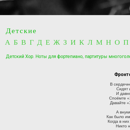
Детские
А Б В Г Д Е Ж З И К Л М Н О 
Детский Хор. Ноты для фортепиано, партитуры многогол
Фронто
В сердечн
Сидят 
И давн
Споёмте «
Давайте «
А внуки
Как было и
Когда в ни
Никто н