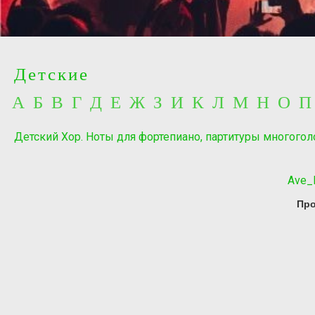
Детские
А Б В Г Д Е Ж З И К Л М Н О 
Детский Хор. Ноты для фортепиано, партитуры многогол
Ave_
Про